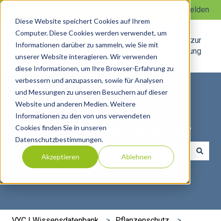
Kundenportal
Anmelden
Diese Website speichert Cookies auf Ihrem
Computer. Diese Cookies werden verwendet, um
VYC |
zurück zur
Informationen darüber zu sammeln, wie Sie mit
Wissensdatenbank
Anwendung
unserer Website interagieren. Wir verwenden
diese Informationen, um Ihre Browser-Erfahrung zu
verbessern und anzupassen, sowie für Analysen
und Messungen zu unseren Besuchern auf dieser
Website und anderen Medien. Weitere
Informationen zu den von uns verwendeten
Cookies finden Sie in unseren
Hallo. Wie können wir dir helfen?
Datenschutzbestimmungen.
Akzeptieren
Ablehnen
Es gibt keine Vorschläge, da das Suchfeld leer ist.
VYC | Wissensdatenbank
Pflanzenschutz