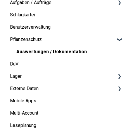
Aufgaben / Aufträge
Schlagkartei
Bewirtschaftungseinheit
Benutzerverwaltung
Pflanzenschutz
Auswertungen / Dokumentation
DüV
Lager
Externe Daten
Stammdaten
Mobile Apps
Pflanzenschutz
Shape-Daten
Multi-Account
Leseplanung